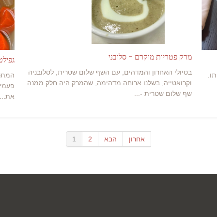
מרק פטריות מוקרם – סלובני
גפילט
בטיולי האחרון והמדהים, עם השף שלום שטרית, לסלובניה
ו.
וקרואטייה, בשלנו ארוחה מדהימה, שהמרק היה חלק ממנה.
פעמיי
שף שלום שטרית -...
את...
אחרון
הבא
2
1