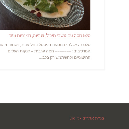
סלט חסה עם עשבי תיבול, צנוניות, חמוציות ועוד
סלט זה אכלתי במסעדת פסטל בתל אביב, ושחזרתי אות
המרכיבים: ======= חסה ערבית – לנקות העלים
החיצוניים ולהשתמש רק בלב...
בניית אתרים - Dig it