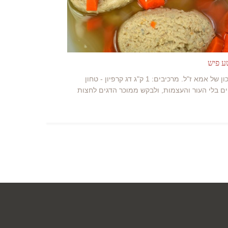
ע פיש
המתכון של אמא ז"ל. מרכיבים: 1 ק"ג דג קרפיון - טחון
ם בלי העור והעצמות, ולבקש ממוכר הדגים לחצות