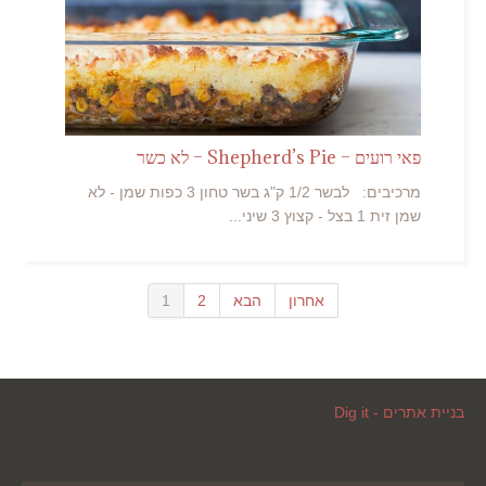
פאי רועים – Shepherd’s Pie – לא כשר
מרכיבים: לבשר 1/2 ק"ג בשר טחון 3 כפות שמן - לא
שמן זית 1 בצל - קצוץ 3 שיני...
אחרון
הבא
2
1
בניית אתרים - Dig it