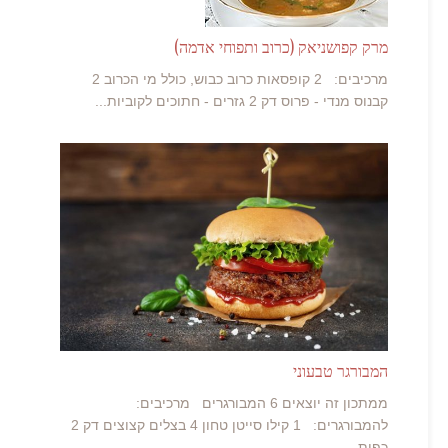
מרק קפושניאק (כרוב ותפוחי אדמה)
מרכיבים: 2 קופסאות כרוב כבוש, כולל מי הכרוב 2
קבנוס מנדי - פרוס דק 2 גזרים - חתוכים לקוביות...
המבורגר טבעוני
ממתכון זה יוצאים 6 המבורגרים מרכיבים:
להמבורגרים: 1 קילו סייטן טחון 4 בצלים קצוצים דק 2
כפות...