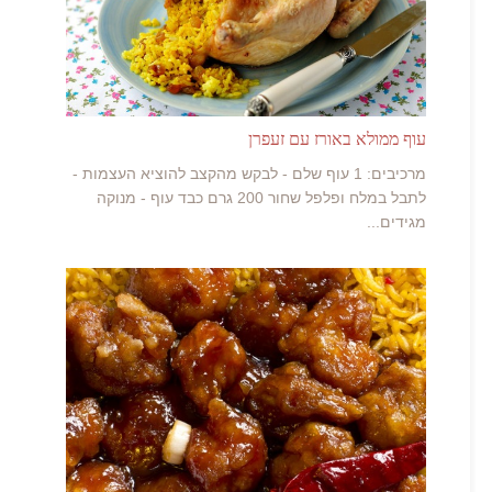
עוף ממולא באורז עם זעפרן
מרכיבים: 1 עוף שלם - לבקש מהקצב להוציא העצמות -
לתבל במלח ופלפל שחור 200 גרם כבד עוף - מנוקה
מגידים...