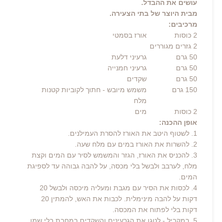
עושים את ההבדל.
מבית היוצר של בתי הצעירה.
מרכיבים:
2
כוסות
אורז בסמטי
2 גזרים מגוררים
50
גרם
גרעיני דלעת
50
גרם
גרעיני חמנייה
50
גרם
שקדים
150
גרם
משמש מיובש
- חתוך לקוביות קטנות
מלח
2
כוסות
מים
אופן ההכנה:
1. לשטוף היטב את האורז להסרת העמילנים.
2. להשרות את האורז במים עם מלח שעה.
3. להכניס את האורז, הגזר והמשמש לסיר עם המים וקצת
מלח, לערבב ולבשל בלי מכסה, על להבה גבוהה עד לספיגת
המים.
4. לכסות את הסיר עם מגבת ומעליה מיכסה ולבשל 20
דקות על להבה מינימלית. לכבות את האש, להמתין 20
דקות בלי לפתוח את המכסה.
5. במקביל - לטגן את הגרעינים והשקדים במחבת בלי שמן