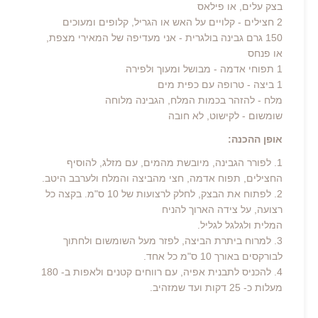
בצק עלים, או פילאס
2 חצילים - קלויים על האש או הגריל, קלופים ומעוכים
150 גרם גבינה בולגרית - אני מעדיפה של המאירי מצפת,
או פנחס
1 תפוחי אדמה - מבושל ומעוך ולפירה
1 ביצה - טרופה עם כפית מים
מלח - להזהר בכמות המלח, הגבינה מלוחה
שומשום - לקישוט, לא חובה
אופן ההכנה:
1. לפורר הגבינה, מיובשת מהמים, עם מזלג, להוסיף
החצילים, תפוח אדמה, חצי מהביצה והמלח ולערבב היטב.
2. לפתוח את הבצק, לחלק לרצועות של 10 ס"מ. בקצה כל
רצועה, על צידה הארוך להניח
המלית ולגלגל לגליל.
3. למרוח ביתרת הביצה, לפזר מעל השומשום ולחתוך
לבורקסים באורך 10 ס"מ כל אחד.
4. להכניס לתבנית אפיה, עם רווחים קטנים ולאפות ב- 180
מעלות כ- 25 דקות ועד שמזהיב.