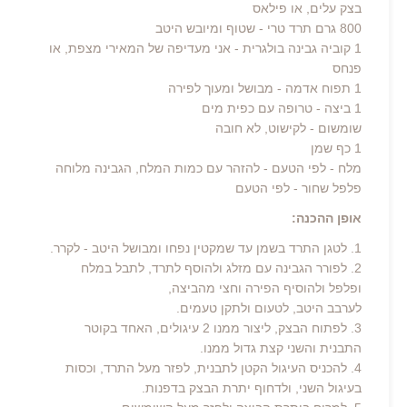
בצק עלים, או פילאס
800 גרם תרד טרי - שטוף ומיובש היטב
1 קוביה גבינה בולגרית - אני מעדיפה של המאירי מצפת, או
פנחס
1 תפוח אדמה - מבושל ומעוך לפירה
1 ביצה - טרופה עם כפית מים
שומשום - לקישוט, לא חובה
1 כף שמן
מלח - לפי הטעם - להזהר עם כמות המלח, הגבינה מלוחה
פלפל שחור - לפי הטעם
אופן ההכנה:
1. לטגן התרד בשמן עד שמקטין נפחו ומבושל היטב - לקרר.
2. לפורר הגבינה עם מזלג ולהוסף לתרד, לתבל במלח
ופלפל ולהוסיף הפירה וחצי מהביצה,
לערבב היטב, לטעום ולתקן טעמים.
3. לפתוח הבצק, ליצור ממנו 2 עיגולים, האחד בקוטר
התבנית והשני קצת גדול ממנו.
4. להכניס העיגול הקטן לתבנית, לפזר מעל התרד, וכסות
בעיגול השני, ולדחוף יתרת הבצק בדפנות.