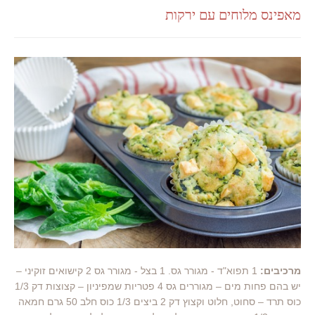
מאפינס מלוחים עם ירקות
מרכיבים:
1 תפוא"ד - מגורר גס. 1 בצל - מגורר גס 2 קישואים זוקיני –
יש בהם פחות מים – מגוררים גס 4 פטריות שמפיניון – קצוצות דק 1/3
כוס תרד – סחוט, חלוט וקצוץ דק 2 ביצים 1/3 כוס חלב 50 גרם חמאה