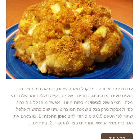
עם מינימום עבודה - מתקבל מאפה שחום, שנראה כמו חצי כדור,
וטעים טעים.
מרכיבים:
כרובית - שלמה, נקייה מעלים ומבושלת במי
מלח - חצי בישול
לציפוי:
2 כפות מיונז - אפשר מיונז קל 1 ביצה 2
כפיות אבקת מרק בצל 1 שמנת חמוצה 2 שיני שום כתושות פלפל
שחור לפי הטעם 0.5 כוס פירורי לחם
אופן ההכנה:
1. מוציאים את
הכרובית ממי הבישול ומניחים בצד להתקרר. 2. בינתיים...
קרא עוד