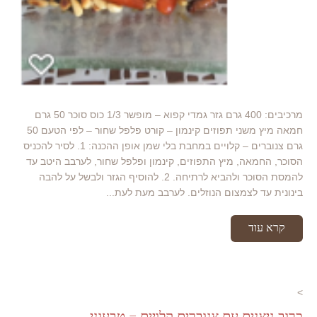
מרכיבים: 400 גרם גזר גמדי קפוא – מופשר 1/3 כוס סוכר 50 גרם
חמאה מיץ משני תפוזים קינמון – קורט פלפל שחור – לפי הטעם 50
גרם צנוברים – קלויים במחבת בלי שמן אופן ההכנה: 1. לסיר להכניס
הסוכר, החמאה, מיץ התפוזים, קינמון ופלפל שחור, לערבב היטב עד
להמסת הסוכר ולהביא לרתיחה. 2. להוסיף הגזר ולבשל על להבה
בינונית עד לצמצום הנוזלים. לערבב מעת לעת...
קרא עוד
>
כרוב ניצנים עם צנוברים קלויים – טבעוני