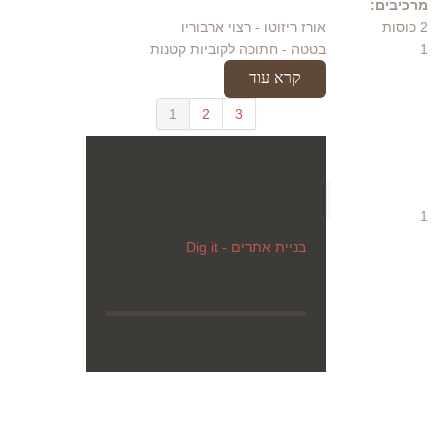
מרכיבים:
2 כוסות
אורז ריזוטו
- רצוי ארבוריו
1
בטטה
- חתוכה לקוביות קטנות
קרא עוד
1
2
3
1
בניית אתרים - Dig it