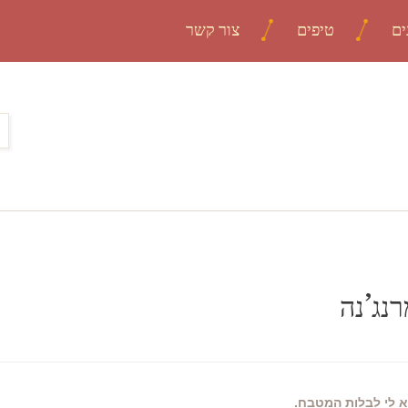
ים
טיפים
צור קשר
נג’נה
א לי לבלות המטבח.