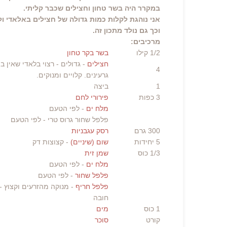
במקרר היה בשר טחון וחצילים שכבר קליתי.
אני נוהגת לקלות כמות גדולה של חצילים באלאדי ו
וכך גם נולד מתכון זה.
מרכיבים:
1/2
קילו
בשר בקר טחון
חצילים
- גדולים - רצוי בלאדי שאין ב
4
גרעינים. קלויים ומנוקים.
1
ביצה
3
כפות
פירורי לחם
מלח ים
- לפי הטעם
פלפל שחור גרוס טרי
- לפי הטעם
300
גרם
רסק עגבניות
5
יחידות
שום (שיניים)
- קצוצות דק
1/3
כוס
שמן זית
מלח ים
- לפי הטעם
פלפל שחור
- לפי הטעם
פלפל חריף
- מנוקה מהזרעים וקצוץ -
חובה
1
כוס
מים
קורט
סוכר