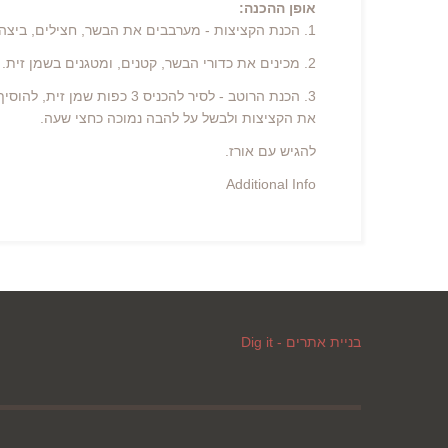
אופן ההכנה:
1. הכנת הקציצות - מערבבים את הבשר, חצילים, ביצה, פירורי לחם, מלח ופלפל שחור ומעבדים היטב בידיים.
2. מכינים את כדורי הבשר, קטנים, ומטגנים בשמן זית.
3. הכנת הרוטב - לסיר להכני
את הקציצות ולבשל על להבה נמוכה כחצי שעה.
להגיש עם אורז.
Additional Info
בניית אתרים - Dig it