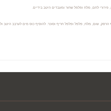
ס 3 כפות שמן זית, להוסיף הרסק, שום, מלח, פלפל ופלפל חריף וסוכר. להוסיף כוס מים לערבב 