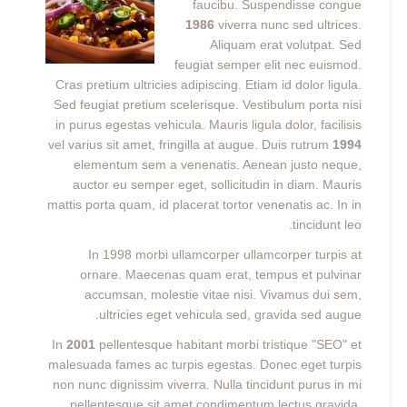
faucibu. Suspendisse congue
1986
viverra nunc sed ultrices.
Aliquam erat volutpat. Sed
feugiat semper elit nec euismod.
Cras pretium ultricies adipiscing. Etiam id dolor ligula.
Sed feugiat pretium scelerisque. Vestibulum porta nisi
in purus egestas vehicula. Mauris ligula dolor, facilisis
vel varius sit amet, fringilla at augue. Duis rutrum
1994
elementum sem a venenatis. Aenean justo neque,
auctor eu semper eget, sollicitudin in diam. Mauris
mattis porta quam, id placerat tortor venenatis ac. In in
tincidunt leo.
In 1998 morbi ullamcorper ullamcorper turpis at
ornare. Maecenas quam erat, tempus et pulvinar
accumsan, molestie vitae nisi. Vivamus dui sem,
ultricies eget vehicula sed, gravida sed augue.
In
2001
pellentesque habitant morbi tristique "SEO" et
malesuada fames ac turpis egestas. Donec eget turpis
non nunc dignissim viverra. Nulla tincidunt purus in mi
pellentesque sit amet condimentum lectus gravida.