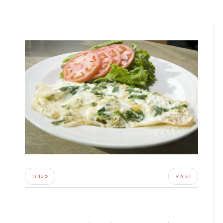
הבא »
« קודם