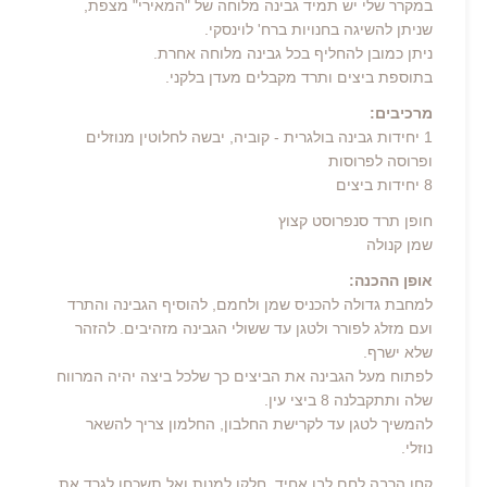
במקרר שלי יש תמיד גבינה מלוחה של "המאירי" מצפת,
שניתן להשיגה בחנויות ברח' לוינסקי.
ניתן כמובן להחליף בכל גבינה מלוחה אחרת.
בתוספת ביצים ותרד מקבלים מעדן בלקני.
מרכיבים:
1 יחידות גבינה בולגרית - קוביה, יבשה לחלוטין מנוזלים
ופרוסה לפרוסות
8 יחידות ביצים
חופן תרד סנפרוסט קצוץ
שמן קנולה
אופן ההכנה:
למחבת גדולה להכניס שמן ולחמם, להוסיף הגבינה והתרד
ועם מזלג לפורר ולטגן עד ששולי הגבינה מזהיבים. להזהר
שלא ישרף.
לפתוח מעל הגבינה את הביצים כך שלכל ביצה יהיה המרווח
שלה ותתקבלנה 8 ביצי עין.
להמשיך לטגן עד לקרישת החלבון, החלמון צריך להשאר
נוזלי.
קחו הרבה לחם לבן אחיד, חלקו למנות ואל תשכחו לגרד את