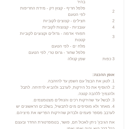
בהיר
פלפל חריף
- קצוץ דק - מידת החריפות
2
לפי הטעם
2
חצילים
- קצוצים לקוביות
4
עגבניות
- קצוצות לקוביות
תפוחי אדמה
- גדולים וקצוצים לקוביות
3
קטנות
מלח ים
- לפי הטעם
פלפל שחור
- גרוס טרי, לפי הטעם
3
כפות
שמן קנולה
אופן ההכנה:
1. לטגן את הבצל עם השמן עד להזהבה.
2. להוסיף את כל הירקות, לערבב ולהביא לרתיחה. לתבל
ולהנמיך ללהבה קטנה.
3. לבשל עד שהירקות רכים והנוזלים מצטמצמים.
4. מאחר ולא מוסיפים מים לתבשיל, בשלבים הראשונים יש
לערבב מספר פעמים ולבדוק שהירקות הפרישו את מיציהם.
את הגיבץ' ניתן לאכול חם, פושר, בטמפרטורת החדר ובעצם
בכל דרך הוא יהיה יאמי יאמי.