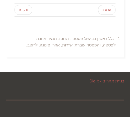
הבא »
« קודם
כלל ראשון בבישול פסטה - הרוטב תמיד מחכה
לפסטה, והפסטה עוברת ישירות, אחרי סינונה, לרוטב.
בניית אתרים - Dig it