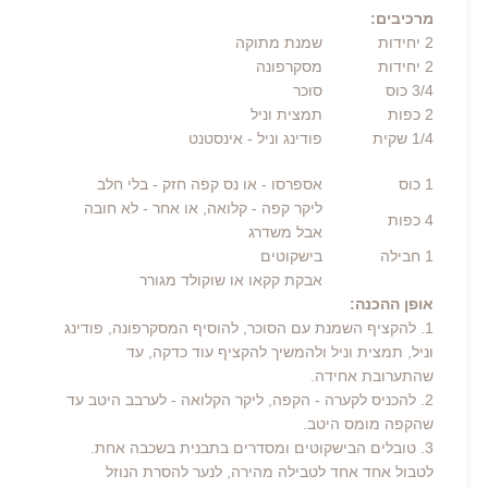
מרכיבים:
2
יחידות
שמנת מתוקה
2
יחידות
מסקרפונה
3/4
כוס
סוכר
2
כפות
תמצית וניל
1/4 שקית
פודינג וניל
- אינסטנט
1 כוס
אספרסו
- או נס קפה חזק - בלי חלב
ליקר קפה
- קלואה, או אחר - לא חובה
4
כפות
אבל משדרג
1
חבילה
בישקוטים
אבקת קקאו או שוקולד מגורר
אופן ההכנה:
1. להקציף השמנת עם הסוכר, להוסיף המסקרפונה, פודינג
וניל, תמצית וניל ולהמשיך להקציף עוד כדקה, עד
שהתערובת אחידה.
2. להכניס לקערה - הקפה, ליקר הקלואה - לערבב היטב עד
שהקפה מומס היטב.
3. טובלים הבישקוטים ומסדרים בתבנית בשכבה אחת.
לטבול אחד אחד לטבילה מהירה, לנער להסרת הנוזל