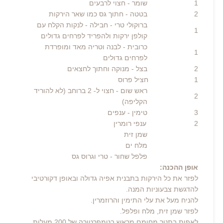
1
שומר
- חצוי לרבעים
2
בטטה
- חתוך גס כמו שאר הירקות
ברוקולי טרי
- חבילה - לנקות הקלח עם
1
קולפן ירקות ולהפריד לפרחים גדולים
כרובית
- לבנה וטריה מאד ומופרדת
1
לפרחים גדולים
2
בצל
- מנוקה וחתוך לחצאים
1 חציל פרוס
ראש שום
- חצוי ל- 2 ברוחב (לא להוריד
2
הקליפה)
3
טימין
- ענפים
2 ענפי רומרין
שמן זית
מלח ים
פלפל שחור
- טרי וגרוס גס
אופן ההכנה:
לפזר את כל הירקות בתבנית אפיה גדולה ובאופן דקורטיבי
להדגשת צבעוניות המנה.
להניח מעל את עלי התימין והרוזמרין.
לפזר שמן זית, מלח ופלפל.
לאפות בתנור מחומם מראש בטמפרטורה של 200 מעלות