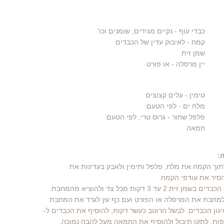
כבדי עוף
- נקיים מגידים, שומנים וכו'
קמח
- לאיבוק עדין של הכבדים
שמן זית
יין מרסלה
- או פורט
טימין
- עלים קצוצים
מלח ים
- לפי הטעם
פלפל שחור
- גרוס טרי, לפי הטעם
חמאה
:
לתוך הקמח את מלח, פלפל ותימין ולאבק בעדינות את
סיר את עודפי הקמח.
 למחבת את המרסלה או הפורט ועם כף עץ לגרד את המחבת
גון הכבדים. לבשל הרוטב כעשר דקות, להוסיף את הכבדים ל-
ספות, לתקן תיבול ולהוסיף את החמאה מעל להבה נמוכה,