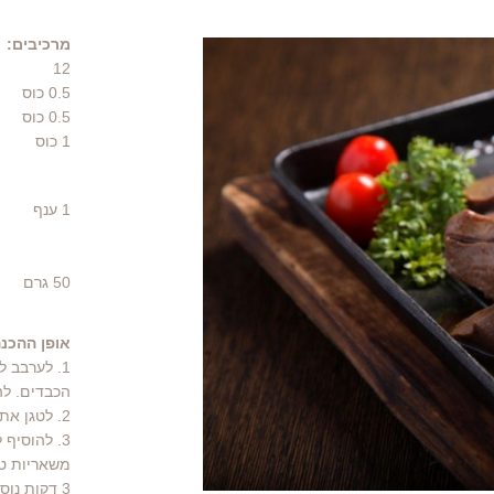
מרכיבים:
12
0.5
כוס
0.5
כוס
1
כוס
1
ענף
50
גרם
אופן ההכנה
1. לערבב 
הכבדים. לה
2. לטגן את הכבדים בשמן זית 2 עד 3 דקות מכל צד ולהוציא מהמחבת.
3. להוסיף
משאריות טי
3 דקות נו