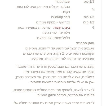
1/3
כוס
שמן קנולה
בצלים
- גדולים מאד ופרוסים לפרוסות
5
דקות.
1/3
כוס
ליקר קוואנטרו
1/2
קילו
כבד עוף
- מנוקה מגידים
6
ביצי
ם
קשות
- מרוסקות בפומפיה גסה
מלח ים
- לפי הטעם
פלפל שחור
- לפי הטעם
אופן ההכנה:
מטגנים את הבצל עם השמן עד להזהבה. מוסיפים
הקוואנטרו ומאדים כ- 2 דקות, מוסיפים את הכבדים
ומבשלים עד שהפכו לוורודים בפנים, ומתבלים.
קוצצים את הכבד עם הבצל בסכין חדה עד לרמה שהכבד
נשאר עם גושים קטנים מאד. אפשר גם במעבד מזון,
בפולסים, ושיגיע לרמת החיתוך בסכין. אני מעדיפה בסכין,
שכן אז יש לי שליטה מוחלטת בתוצאה הסופית.
להעביר לקערה, להוסיף את יתרת הנוזלים שנשארו במחבת,
להוסיף את הביצים, לערבב ולתקן טעמים.
להגיש את הכבד כשהוא עדיין חמים עם טוסטים מחלה של