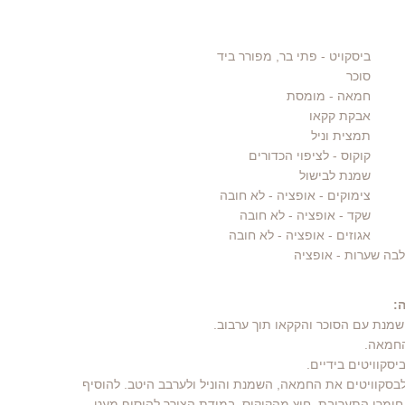
ביסקויט
- פתי בר, מפורר ביד
סוכר
חמאה
- מומסת
אבקת קקאו
תמצית וניל
קוקוס
- לציפוי הכדורים
שמנת לבישול
צימוקים
- אופציה - לא חובה
שקד
- אופציה - לא חובה
אגוזים
- אופציה - לא חובה
:
 לבסקוויטים את החמאה, השמנת והוניל ולערבב היטב. להוסיף
חומרי התערובת, חוץ מהקוקוס, במידת הצורך להוסיף מעט