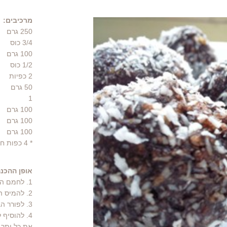
מרכיבים:
250
גרם
3/4
כוס
100
גרם
1/2
כוס
2
כפיות
50
גרם
1
100
גרם
100
גרם
100
גרם
* 4 כפות חלבה שערות - אופציה
אופן ההכנה
1. לחמם השמנת עם הסוכר והקקאו תוך ערבוב.
2. להמיס החמאה.
3. לפורר הביסקוויטים בידיים.
4. להוסיף
את כל יתר 