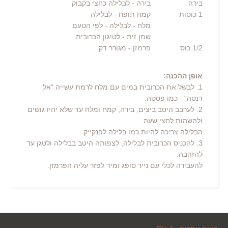
בירה
בירה
- לבלילה כחצי בקבוק
1
כוסות
קמח תופח
- לבלילה
מלח
- לבלילה - לפי הטעם
שמן זית
- לטיגון הכרובית
1/2
כוס
פרמזן
- מגורר דק
אופן ההכנה:
1. לבשל את הכרובית במים עם מלח לרמת עשייה "אל
דנטה" - כמו פסטה.
2. לערבב היטב ביצים, בירה, קמח ומלח עד שלא יהיו גושים
ולהשהות לחצי שעה.
הבלילה צריכה להיות כמו בלילה לפנקייק.
3. להכניס הכרובית לבלילה, לצפותה היטב בבלילה ולטגן עד
להזהבה.
להעבירה לכלי עם נייר סופג ומיד לפזר עליה הפרמזן.