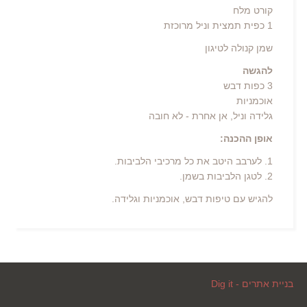
קורט מלח
1 כפית תמצית וניל מרוכזת
שמן קנולה לטיגון
להגשה
3 כפות דבש
אוכמניות
גלידה וניל, אן אחרת - לא חובה
אופן ההכנה:
1. לערבב היטב את כל מרכיבי הלביבות.
2. לטגן הלביבות בשמן.
להגיש עם טיפות דבש, אוכמניות וגלידה.
בניית אתרים - Dig it