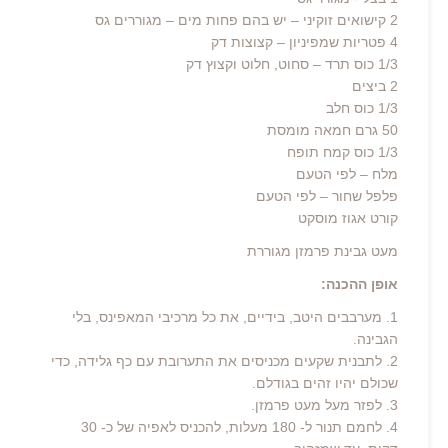
2 קישואים זוקיני – יש בהם פחות מים – מגוררים גס
4 פטריות שמפיניון – קצוצות דק
1/3 כוס תרד – סחוט, חלוט וקצוץ דק
2 ביצים
1/3 כוס חלב
50 גרם חמאה מומסת
1/3 כוס קמח תופח
מלח – לפי הטעם
פלפל שחור – לפי הטעם
קורט אגוז מוסקט
מעט גבינת פרמזן מגוררת
אופן ההכנה:
1. מערבבים היטב, בידיים, את כל מרכיבי המאפינס, בלי
הגבינה.
2. לתבנית שקעים מכניסים את התערובת עם כף גלידה, כדי
שכולם יהיו זהים בגודלם.
3. לפזר מעל מעט פרמזן.
4. לחמם תנור ל- 180 מעלות, להכניס לאפיה של כ- 30