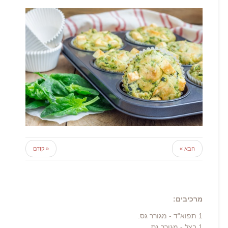
הבא »
« קודם
מרכיבים:
1 תפוא"ד - מגורר גס.
1 בצל - מגורר גס