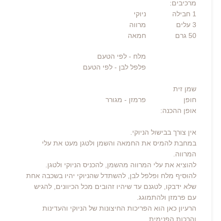
מרכיבים:
1
חבילה
ניוקי
3
עלים
מרווה
50
גרם
חמאה
מלח - לפי הטעם
פלפל לבן - לפי הטעם
שמן זית
חופן
פרמזן
- מגורר
אופן ההכנה:
אין צורך בבישול הניוקי.
במחבת להמיס את החמאה והשמן ולטגן מעט את עלי
המרווה.
להוציא את עלי המרווה מהשמן, להכניס הניוקי ולטגן.
להוסיף מלח ופלפל לבן, להשתדל שהניוקי יהיו בשכבה אחת
שלא ידבקו, לטגנם עד שיהיו זהובים מכל הכיוונים, להגיש
עם פרמזן ולהתמוגג.
הרעיון כאן הוא הפריכות החיצונות של הניוקי והעדינות
והרכות הפנימית.