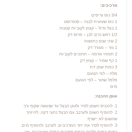
מרכיבים:
3/4 כוס גריסים
1 כוס שעועית לבנה – סנפרוסט
1 בצל גדול – קצוץ לקוביות קטנות
1/2 ראש כרוב לבן – פרוס דק
2 שיני שום כתושות
1 גזר – מגורר דק
2 תפוחי אדמה – חתוכים לקוביות
1 כף שמיר – קצוץ דק
3 כפות שמן זית
מלח – לפי הטעם
פלפל שחור – לפי הטעם
מים
אופן ההכנה:
1. להכניס השמן לסיר ולטגן הבצל עד שנעשה שקוף ורך.
2. להוסיף השום ולערבב עם הבצל כחצי דקה, להיזהר
שהשום לא יישרף.
3. להוסיף לסיר את יתר המרכיבים, לערבב ולהוסיף מים.
כמות המים תלויה ברמת סמיכות המרק שאוהבים. אני