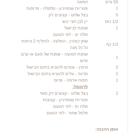
50
גרם
חמאה
1
פטריות שמפיניון
- סלסלה - פרוסות
5
בצל שלוט
- קצוצים דק
1/2
כוס
יין לבן חצי יבש
1
שמנת לבישול
מלח ים
- לפי הטעם
שמן כמהין
- המלצה - להזליף 2 טיפות
1/2
כף
כל כל מנה
שמנת חמוצה
- שמנת של פעם או קרם
1
פרש
2
טימין
- ענפים להוציא בתום הבישול
2
מרווה
- עלים להוציא בתום הבישול
1
תפוח אדמה
- פרוס
לדוקסל:
2
בצל שלוט
- קצוצים דק מאד
פטריות שמפיניון - קצוצות
מלח ים
- לפי הטעם
פלפל שחור
- לפי הטעם
אופן ההכנה: