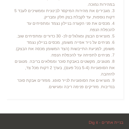
במהירות נמוכה.
3. מגבירים את מהירות המיקסר לבינונית וממשיכים לעבד 5
דקות נוספות, עד לקבלת בצק חלק ומבריק.
4. מכסים את פני הקערה בניילון נצמד ומתפיחים עד
להכפלת הנפח.
5. מוציאים הבצק ומגלגלים לכ- 30 כדורים ומתפיחים שוב.
6. מניחים על נייר אפייה משומן, מכסים בניילון נצמד
משומן, למניעת התייבשות (הצד המשומן מכסה את הבצק).
7. מניחים לתפיחה עד להכפלת הנפח.
8. מטגנים, מקשטים באבקת סוכר וממלאים בריבה. מטגנים
את הסופגניות (5-4 בכל פעם), בערך 2 דקות מכל צד,
להזהבה.
9. מוציאים את הסופגניות לנייר סופג. מפזרים אבקת סוכר
בנדיבות. מזריקים פנימה ריבה ומגישים.
בניית אתרים - Dig it