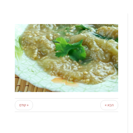
הבא »
« קודם