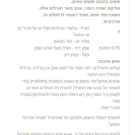
פשוט בהכנה ופשוט טעים.
פליקס, שהיה רומני, אהב מאד חצילים אלה.
כשאירחתי אותו, תמיד דאגתי לו לסלט זה.
מרכיבים:
חציל
- בלאדי וגדולים וקלויים על הכיריים
4
או במנגל
מלח ים
- לפי הטעם
0.75
כוס/ות
שמן זית
- חציל מאד אוהב שמן
בצל
- קצוץ דק
אופן ההכנה:
קולים החצילים, רצוי מאד על האש ואם אין ברירה, ברירת
המחדל היא התנור.
מנקים מהקליפה ומסננים כשעה במסננת מפלסטיק (כדי
לשמור על צבעו של החציל) להגרת כל הנוזלים המרים.
לקצוץ ביד בסכין עץ (יש כאלה והם נועדו לחצילים) בצורה
גסה
ולא דייסתי.
להוסיף המלח והשמן ולערבב עד שהחציל "שותה את כל
השמן".
להגיש עם בצל קצוץ על יד, ואיש איש כטעמו מוסיף מהבצל,