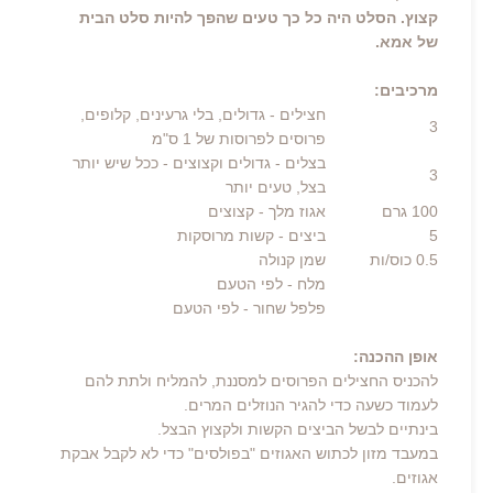
קצוץ. הסלט היה כל כך טעים שהפך להיות סלט הבית
של אמא.
מרכיבים:
חצילים
- גדולים, בלי גרעינים, קלופים,
3
פרוסים לפרוסות של 1 ס"מ
בצלים
- גדולים וקצוצים - ככל שיש יותר
3
בצל, טעים יותר
100
גרם
אגוז מלך
- קצוצים
5
ביצים
- קשות מרוסקות
0.5
כוס/ות
שמן קנולה
מלח
- לפי הטעם
פלפל שחור
- לפי הטעם
אופן ההכנה:
להכניס החצילים הפרוסים למסננת, להמליח ולתת להם
לעמוד כשעה כדי להגיר הנוזלים המרים.
בינתיים לבשל הביצים הקשות ולקצוץ הבצל.
במעבד מזון לכתוש האגוזים "בפולסים" כדי לא לקבל אבקת
אגוזים.