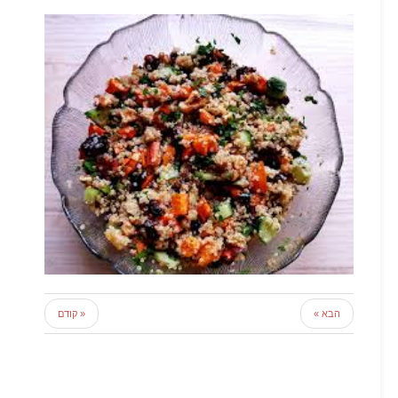
הבא »
« קודם