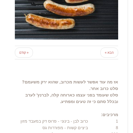
הבא »
« קודם
אז מה עוד אפשר לעשות מכרוב, שהוא ירק משעמם?
סלט כרוב אחר.
סלט שעומד בפני עצמו כארוחה קלה, לברנץ' לערב
ובכלל סתם כי זה טעים ומפתיע.
מרכיבים:
1
כרוב לבן - בינוני
- פרוס דק במעבד מזון
8
ביצים קשות
- מפוררות גס