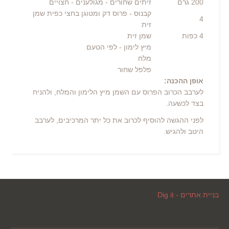
200
גרם
זיתים שחורים - מגולענים
- חצויים
קבנוס
- פרוס דק ומטוגן בחצי כפית שמן
4
זית
4
כפות
שמן זית
מיץ לימון
- לפי הטעם
מלח
פלפל שחור
אופן ההכנה:
לערבב הכרוב הפרוס עם השמן מיץ הלימון והמלח, ולהניח
בצד לכשעה.
לפני ההגשה להוסיף לכרוב את כל יתר המרכיבים, לערבב
היטב ולהגיש.
בניית אתרים - Dig it