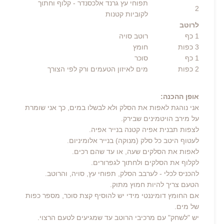
תפוחי עץ גרנד אלכסנדר
- קלוף וחתוך
2
לקוביות קטנות
לרוטב
1
כף
רוטב סויה
3
כפות
חומץ
1
כף
סוכר
2 כפות
מים
לאיזון הטעמים ורק לפי הצורך
אופן ההכנה:
אני נוהגת לאפות את הסלק ולא לבשלו במים, כך אני שומרת
על מירב הויטמינים שבירק.
לצפות תבנית אפיה קטנה בנייר אפיה.
לעטוף היטב כל סלק (מנוקה) בנייר אלומיניום.
לאפות את הסלקים שעה, או עד שהם רכים.
לקלוף את הסלקים ולחתוך לגפרורים.
להכניס לכלי - לערבב הסלק, תפוחי עץ, סויה, והרוטב.
הטעם צריך להיות חמוץ מתוק.
אם החומץ דומיננטי מידי יש להוסיף קצת סוכר, מספר כפות
של מים.
יש "לשחק" עם מרכיבי הרוטב עד שמגיעים לטעם הרצוי.