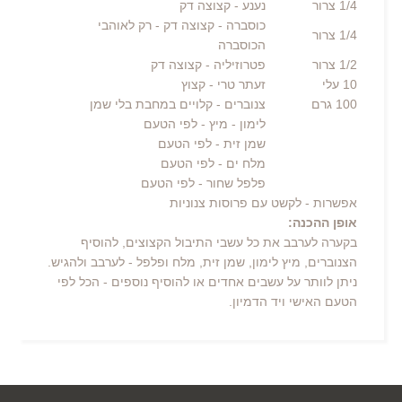
1/4
צרור
נענע
- קצוצה דק
כוסברה
- קצוצה דק - רק לאוהבי
1/4
צרור
הכוסברה
1/2
צרור
פטרוזיליה
- קצוצה דק
10 עלי
זעתר טרי
- קצוץ
100
גרם
צנוברים
- קלויים במחבת בלי שמן
לימון
- מיץ - לפי הטעם
שמן זית
- לפי הטעם
מלח ים
- לפי הטעם
פלפל שחור
- לפי הטעם
אפשרות - לקשט עם פרוסות צנוניות
אופן ההכנה:
בקערה לערבב את כל עשבי התיבול הקצוצים, להוסיף
הצנוברים, מיץ לימון, שמן זית, מלח ופלפל - לערבב ולהגיש.
ניתן לוותר על עשבים אחדים או להוסיף נוספים - הכל לפי
הטעם האישי ויד הדמיון.