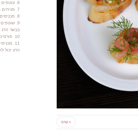
6. עוטפים בניילון הנצמד ומהדקים היטב שוב.
7. מניחים מעל הדג משקולות, כדי ליצור לחץ על הדג שיגיר הנוזלים.
8. מכניסים למקרר ל- 48 שעות.
9. שוטפים
בבשר הדג ו
10. פורסים את הדג לפרוסות של כ- 4 מ"מ, כשהוא נשמר בצורתו כדג.
11. מכניסים לכלי אחסון ושופכים מעל שמן זית לשימור הדג.
הדג יכול ל
« קודם