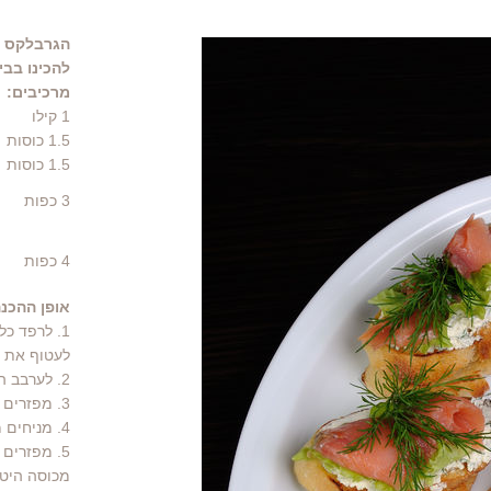
הגרבלקס מ
להכינו בבי
מרכיבים:
1
קילו
1.5
כוסות
1.5
כוסות
3
כפות
4 כפות
אופן ההכנה
1. לרפד כל
לעטוף את ה
2. לערבב היטב מלח, סוכר' פלפל שחור ושמיר.
3. מפזרים רבע מתערובת המלח/סוכר/פלפל ושמיר על הניילון הנצמד.
4. מניחים מעל את הסלמון, כשהעור כלפי מטה.
5. מפזרים
מכוסה היט