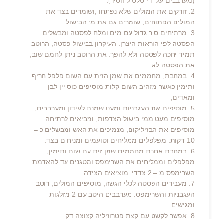
(מערבבים על ידי טלטול הסיר).
2. זורקים את המולים שלא נפתחו ,ושומרים בצד את
המולים הפתוחים, שומרים גם את מי הבישול.
3. מרתיחים סיר גדול עם מים ומלח לפסטה ומבשלים
הפסטה לפי הוראות היצרן. העיקרון בבישול פסטה, הרוטב
תמיד יחכה לפסטה ולא להפך. את הרוטב ניתן לחמם שוב,
את הפסטה לא.
4. במחבת, מחממים את שמן הזית עם השום פלפל חריף
ותימין כאשר מזהיב השום קלות מוסיפים כוס יין לבן
ומאדים,
5. מוסיפים את העגבניות ומעט שמנת לעידון ומערבבים,
מוסיפים מעט ממי בישול הצדפות, ומביאים לרתיחה.
מוסיפים את הבזיליקום, מנמיכים את האש ומבשלים כ –
10 דקות. מפלפלים ממליחים וטועמים ומניחים בצד.
6. במחבת אחרת מחממים שמן זית עם שום ותימין,
מפלפלים וממליחים את השרימפס ומטגנים עד להאדמת
השרימפס מ – 2 צדדיו מוציאים הצידה.
7. מעבירים הפסטה לכלי הגשה, מוסיפים המולים, רוטב
העגבניות והשרימפס, מערבבים היטב עם 2 מזלגות
ומגישים.
8. אפשר לקשט עם קצת פטרוזיליה קצוצה דק.