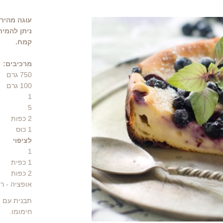
עוגה מהיר
ניתן להמיר
קמח.
מרכיבים:
750
גרם
100
גרם
1
5
2
כפות
1
כוס
לציפוי
1
1
כפית
2
כפות
אופציה - ר
תבנית עם מ
חימומו.