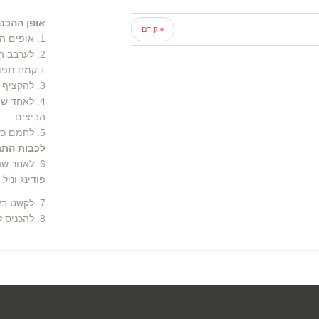
אופן ההכנה
« קודם
1. אופים העוגה בתבנית 26 או בתבנית פיירקס מלבנית בנפח זהה.
2. לערבב הגבינה + שמנת חמוצה + חצי כוס סוכר + חלמונים + חמאה
+ קמח תפוא
3. להקציף החלבונים + חצי כוס סוכר.
4. לאחד שתי התערובות יחד בתנועות קיפול, כדי לשמור על נפח קצף
הביצים.
5. לחמם כשעה תנור ל- 170 מעלות ולאפות כרבע שעה ועד להזהבתה.
לכבות התנו
6. לאחר שהעוגה קרה לחלוטין, להקציף השמנת המתוקה עם אינסטנט
פודינג וניל
7. לקשט באוכמניות שבושלו מספר דקות עם סוכר
8. להכניס למקרר למספר שעות לפני ההגשה.