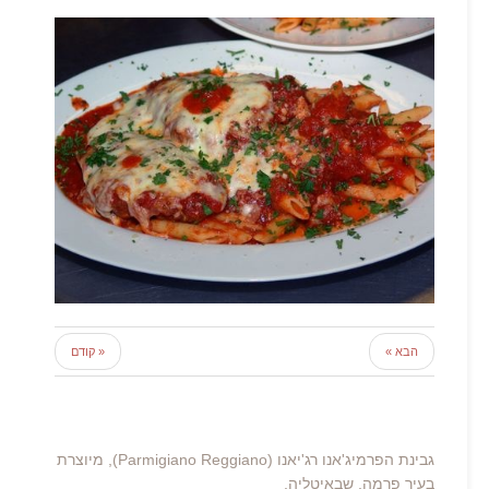
הבא »
« קודם
גבינת הפרמיג'אנו רג'יאנו (Parmigiano Reggiano), מיוצרת
בעיר פרמה, שבאיטליה,