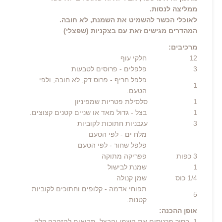
ממליצה לנסות.
לאוכלי הכשר להשמיט את השמנת, לא חובה.
המהדרים מגישים זאת עם בצקניות (שפצלי)
מרכיבים:
12
חלקי עוף
3
פלפלים -
פרוסים לטבעות
פלפל חריף
- פרוס דק, לא חובה, ולפי
1
הטעם.
1 סלסילת פטריות שמפיניון
1
בצל
- גדול מאד או שניים קטנים קצוצים.
3 עגבניות חתוכות לקוביות
מלח ים
- לפי הטעם
פלפל שחור
- לפי הטעם
3
כפות
פפריקה מתוקה
1
שמנת לבישול
1/4
כוס
שמן קנולה
תפוחי אדמה
- קלופים וחתוכים לקוביות
5
קטנות.
אופן ההכנה:
1. בסיר מכניסים את השמן והבצל, מביאים להזהבה קלה