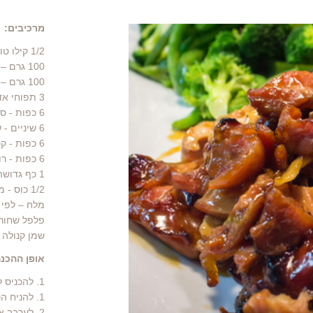
מרכיבים:
1/2 קילו טופו חתוך לקוביות
100 גרם – שזיפים מיובשים בלי גרעינים
100 גרם – משמש מיובש
3 תפוחי אדמה – חתוך לקוביות
6 כפות - סילאן תמרים
6 שיניים - שום כתוש
6 כפות - קטשופ
6 כפות - רוטב סויה
1 כף גדושה - אבקת מרק בצל
1/2 כוס - מים
מלח – לפי
פלפל שחור 
שמן קנולה – 1/3 
אופן ההכנה
1. להכניס לתבנית אפיה את השזיפים, משמשים ותפוחי האמה.
1. להניח הטופו מעל.
2. לערבב 