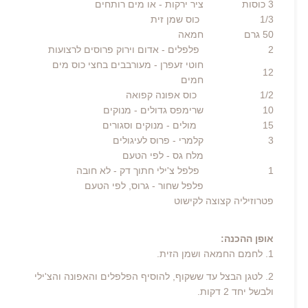
3
כוסות
ציר ירקות
- או מים רותחים
1/3 כוס שמן זית
50
גרם
חמאה
2 פלפלים - אדום וירוק פרוסים לרצועות
חוטי זעפרן
- מעורבבים בחצי כוס מים
12
חמים
1/2 כוס אפונה קפואה
10
שרימפס גדולים
- מנוקים
15 מולים - מנוקים וסגורים
3
קלמרי
- פרוס לעיגולים
מלח גס
- לפי הטעם
1 פלפל צ'ילי חתוך דק - לא חובה
פלפל שחור
- גרוס, לפי הטעם
פטרוזיליה קצוצה לקישוט
אופן ההכנה:
1. לחמם החמאה ושמן הזית.
2. לטגן הבצל עד ששקוף, להוסיף הפלפלים והאפונה והצ'ילי
ולבשל יחד 2 דקות.