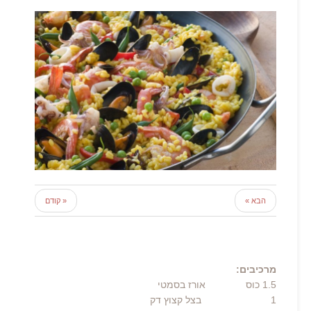
הבא »
« קודם
מרכיבים:
1.5
כוס
אורז בסמטי
1 בצל קצוץ דק