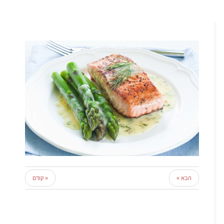
הבא »
« קודם