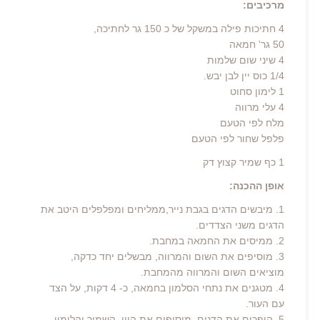
מרכיבים:
4 חתיכות פילה במשקל של כ 150 גר לחתיכה,
50 גר' חמאה
4 שיני שום שלמות
1/4 כוס יין לבן יבש.
1 לימון סחוט
4 עלי מרווה
מלח לפי הטעם
פלפל שחור לפי הטעם
1 כף שמיר קצוץ דק
אופן ההכנה:
1. מיבשים הדגים בגבת נייר,ממליחים ומפלפלים היטב את
הדגים משני הצדדים.
2. ממיסים את החמאה במחבת.
3. מוסיפים את השום והמרווה, מבשלים יחד כדקה,
מוציאים השום והמרווה מהמחבת.
4. מטגנים את נתחי הסלמון בחמאה, כ- 4 דקות, על הצד
עם העור.
5. הופכים את הדגים, מוסיפים את היין, השמיר והלימון