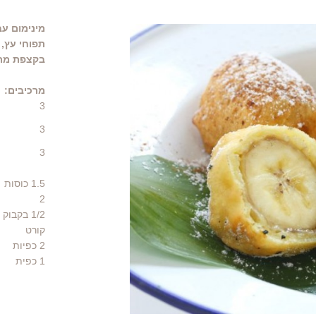
מינימום עב
תפוחי עץ, 
בקצפת מתוק
מרכיבים:
3
3
3
1.5
כוסות
2
1/2 בקבוק
קורט
2 כפיות
1
כפית