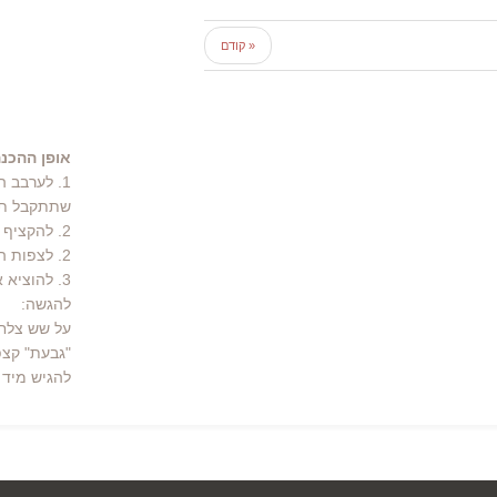
« קודם
אופן ההכנה
1. לערבב 
שתתקבל תהי
2. להקציף את השמנת המתוקה עם 2 כפיות סוכר.
2. לצפות היטב את הפירות בבלילה ולטגן בשמן עד להזהבה.
3. להוציא את הפירות מהטיגון ולהניח על נייר סופג.
להגשה:
על שש צלחו
"גבעת" קצפ
להגיש מיד 