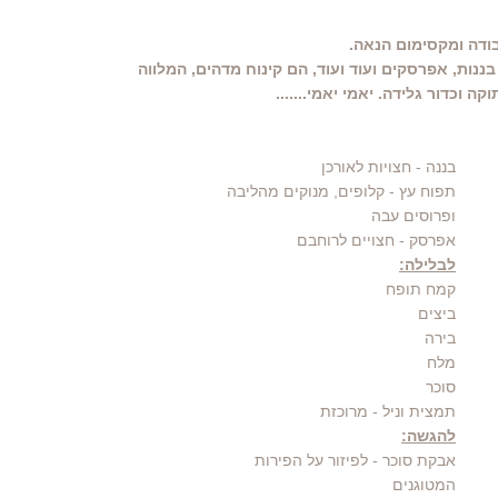
ודה ומקסימום הנאה.
בננות, אפרסקים ועוד ועוד, הם קינוח מדהים, המלווה
ה וכדור גלידה. יאמי יאמי.......
בננה
- חצויות לאורכן
תפוח עץ
- קלופים, מנוקים מהליבה
ופרוסים עבה
אפרסק
- חצויים לרוחבם
לבלילה:
קמח תופח
ביצים
בירה
מלח
סוכר
תמצית וניל
- מרוכזת
להגשה:
אבקת סוכר
- לפיזור על הפירות
המטוגנים