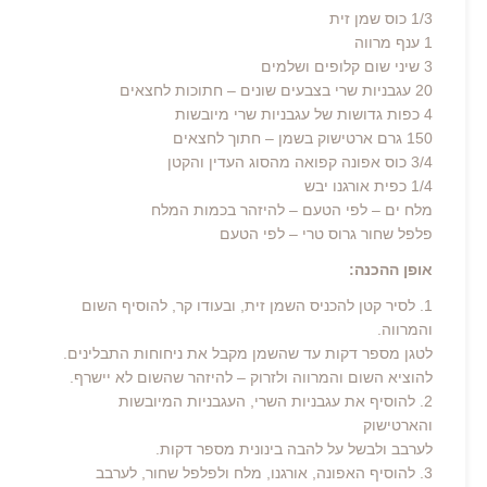
1/3 כוס שמן זית
1 ענף מרווה
3 שיני שום קלופים ושלמים
20 עגבניות שרי בצבעים שונים – חתוכות לחצאים
4 כפות גדושות של עגבניות שרי מיובשות
150 גרם ארטישוק בשמן – חתוך לחצאים
3/4 כוס אפונה קפואה מהסוג העדין והקטן
1/4 כפית אורגנו יבש
מלח ים – לפי הטעם – להיזהר בכמות המלח
פלפל שחור גרוס טרי – לפי הטעם
אופן ההכנה:
1. לסיר קטן להכניס השמן זית, ובעודו קר, להוסיף השום
והמרווה.
לטגן מספר דקות עד שהשמן מקבל את ניחוחות התבלינים.
להוציא השום והמרווה ולזרוק – להיזהר שהשום לא יישרף.
2. להוסיף את עגבניות השרי, העגבניות המיובשות
והארטישוק
לערבב ולבשל על להבה בינונית מספר דקות.
3. להוסיף האפונה, אורגנו, מלח ולפלפל שחור, לערבב