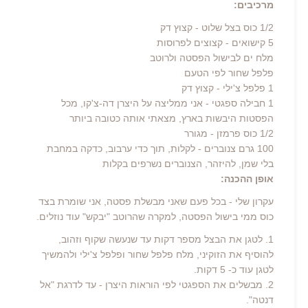
מרכיבים:
1/2 כוס בצל שלוט - קצוץ דק
5 קישואים - קצוצים לפרוסות
מלח ים לבישול הפסטה ולרוטב
פלפל שחור לפי הטעם
1 פלפל צ'ילי - קצוץ דק
1 חבילה ספגטי - אני ממליצה על היצרן דה-צ'קו, מכל
הפסטות היבשות בארץ, מצאתי אותה כטובה ביותר
1/2 כוס פרמזן - מגורר
100 גרם צנוברים - לקלות, תוך כדי ערבוב, כדקה במחבת
בלי שמן, להיזהר, הצנוברים נשרפים בקלות
אופן ההכנה:
עקרון שלי - בכל פעם שאני מבשלת פסטה, אני שומרת בצד
כוס ממי בישול הפסטה, למקרה שהרוטב "יבקש" עוד נוזלים.
1. לטגן את הבצל מספר דקות עד שנעשה שקוף וזהוב,
להוסיף את הזוקיני, מלח פלפל שחור ופלפל צ'ילי ולהמשיך
לטגן עוד כ- 5 דקות.
2. מבשלים את הספגטי לפי הוראות היצרן - עד לדרגת "אל
דנטה".