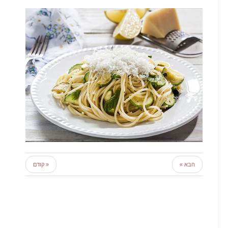
הבא »
« קודם