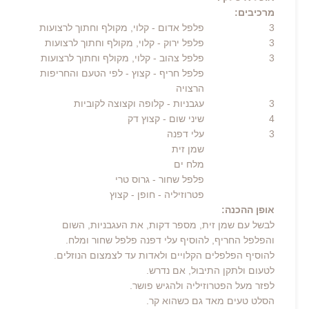
מרכיבים:
3
פלפל אדום
- קלוי, מקולף וחתוך לרצועות
3
פלפל ירוק
- קלוי, מקולף וחתוך לרצועות
3
פלפל צהוב
- קלוי, מקולף וחתוך לרצועות
פלפל חריף
- קצוץ - לפי הטעם והחריפות
הרצויה
3
עגבניות
- קלופה וקצוצה לקוביות
4
שיני שום
- קצוץ דק
3
עלי דפנה
שמן זית
מלח ים
פלפל שחור - גרוס טרי
פטרוזיליה
- חופן - קצוץ
אופן ההכנה:
לבשל עם שמן זית, מספר דקות, את העגבניות, השום
והפלפל החריף, להוסיף עלי דפנה פלפל שחור ומלח.
להוסיף הפלפלים הקלויים ולאדות עד לצמצום הנוזלים.
לטעום ולתקן התיבול, אם נדרש.
לפזר מעל הפטרוזיליה ולהגיש פושר.
הסלט טעים מאד גם כשהוא קר.