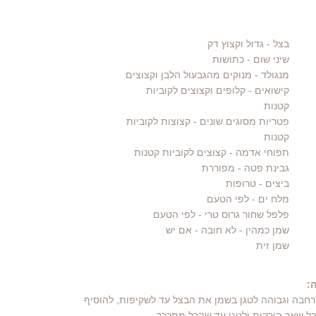
בצל
- גדול וקצוץ דק
שיני שום
- כתושות
מנגולד
- מנוקים מהגבעול הלבן וקצוצים
קישואים
- קלופים וקצוצים לקוביות
קטנות
פטריות מסוגים שונים
- קצוצות לקוביות
קטנות
תפוחי אדמה
- קצוצים לקוביות קטנות
גבינת פטה
- מפוררת
ביצים
- טרופות
מלח ים
- לפי הטעם
פלפל שחור גרוס טרי
- לפי הטעם
שמן כמהין
- לא חובה - אם יש
שמן זית
:
רחבה וגבוהה לטגן בשמן את הבצל עד לשקיפות, להוסיף
ל שאר הירקות ולטגן עד שהכל מתרכך.