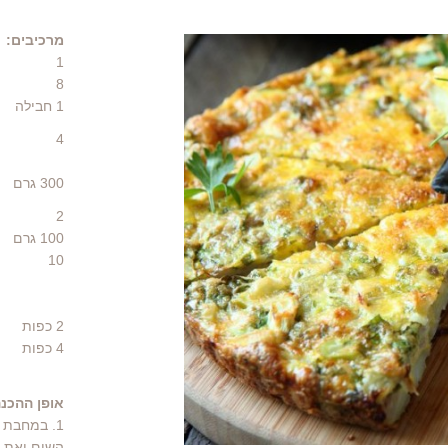
מרכיבים:
1
8
1
חבילה
4
300 גרם
2
100
גרם
10
2
כפות
4
כפות
אופן ההכנה
1. במחבת 
השום ואת כ