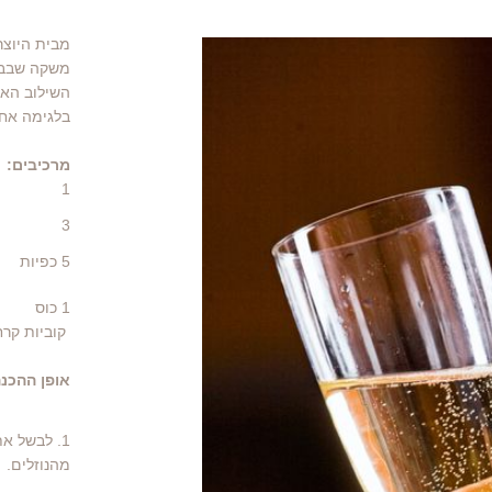
מבית היוצר
משקה שבבסי
השילוב האו
בלגימה אח
מרכיבים:
1
3
5
כפיות
1
כוס
קוביות קרח
אופן ההכנה
1. לבשל א
מהנוזלים.