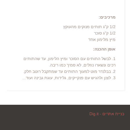
מרכיבים:
1/2 ק"ג תותים מנוקים מהעוקץ
1/2 ק"ג סוכר
מיץ מלימון אחד
אופן ההכנה:
1. לבשל התותים עם הסוכר ומיץ הלימון, עד שהתותים
רכים ונשארו נוזלים, לא סמיך כמו ריבה.
2. בבלנדר מוט למעוך התותים עד שמתקבל רוטב חלק.
3. לצנן ולהגיש עם פנקייקים, גלידות, עוגת גבינה ועוד...
בניית אתרים - Dig it