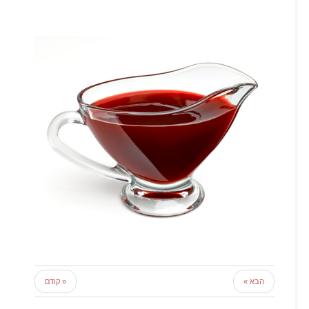
הבא »
« קודם