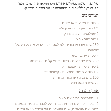
שלהם, והשונות מטיולים אחרים, היא ההקפדה הרבה על הצד
הקולינרי, כולל ארוחות במסעדות בעלות כוכבים במישלן.
המרכיבים
5 כוסות ציר עוף או ירקות
1/4 כוס שמן תירס או קנולה
2 שאלוטים - קצוצים דק
1 שם שום - חצוי
250 גרם אורז ארבוריו - לא לשטוף כדי לנצל את כל העמילן
שבאורז.
4 כפות יין לבן יבש
250 גרם אספרגוס - חלוט וקצוץ קלות "אל דנטה"
2 כפות עירית - קצוצה דק
1/2 כוס עגבניות מיובשות - קצוצות דק
100 גרם גבינת פרמזן - מגוררת
75 גרם חמאה רכה
אופן ההכנה
1. מחממים בסיר את הציר.
2. בסיר אחר עם תחתית כבדה, על להבה בינונית, מטגנים
בשמן את השאלוט, שום והעגבניות עד שהכל נעשה שקוף