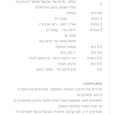
עולש
- פרוס גס, מבושל מספר דקות במי
2
מלח ומנוקז היטב מהנוזלים.
50
גרם
חמאה
3 כפות שמן זית
2
כוסות
אורז ריזוטו
- רצוי ארבוריו
2 ענפים
תימין טרי
- קצוץ דק
מלח ים
פלפל שחור טרי גרוס וגס
0.5
כוס
שמנת מתוקה
1/2
כוס
יין לבן יבש
4-5
כוסות
ציר ירקות רותח
- בהתאם לצורך
0.5
כוס
פרמזן מגורר
1/2
מיץ לימון טרי
- מחצי לימון
אופן ההכנה:
מכינים את הרוטב הבסיסי הטוסקני, מוסיפים את האנדיב
לרוטב ומערבבים.
מוסיפים מעט מהשמן האורז מלח פלפל ותימין וממערבבים
עד שכל האורז מתכסה בשומן.
מוסיפים היין, תוך ערבוב מתמיד ומבשלים ועד לספיגת כל