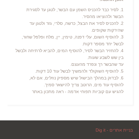
1. לסיר כבד להכניס השמן עם הבשר, לטגן עד לסגירת
הבשר ולהוציאו מהסיר.
2. להכניס לסיר את הבצל, כרשה, סלרי, גזר ולטגן עד
שהירקות שקופים.
3. להוסיף השום, עלי דפנה, טימין, יין, מלח ופלפל שחור,
לבשל יחד מספר דקות.
4. להחזיר הבשר לסיר, להוסיף המים, להביא לרתיחה ולבשל
בין שש לשבע שעות.
עד שהבשר רך ונפרד מהעצם.
5. להוסיף השוקולד ולהמשיך לבשל עוד 10 דקות.
6. לבדוק במהלך הבישול שיש מספיק נוזלים, אם לא,
להוסיף עוד מים, הרוטב צריך להישאר סמיך.
להגיש עם קוביות תפוחי אדמה - ראה מתכון באתר
בניית אתרים - Dig it